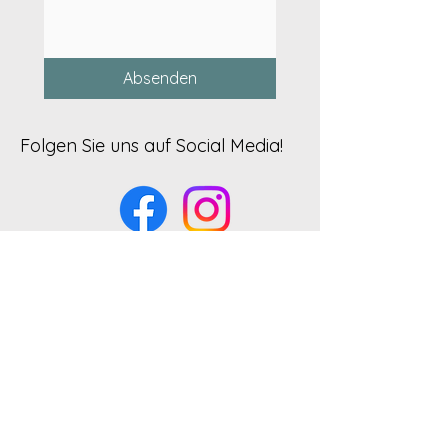
Absenden
Folgen Sie uns auf Social Media!
Wir vermieten unsere Finca privat
mit gültiger Vermietungsizenz der
Balearenregierung. Unsere
Lizenznummer lautet
ETV/7023
.
Diese Nummer können Sie in der
App der Tourismusbehörde
oder