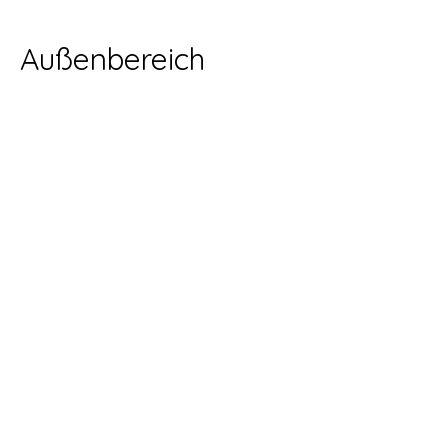
Außenbereich
Draußen gibt es eine überdachte
Terrasse mit Essbereich und eine
Sonnenterrasse mit Pool.
Hier befinden sich Sonnenliegen und
Sonnenschirme inmitten eines
blütenreichen Gartens.